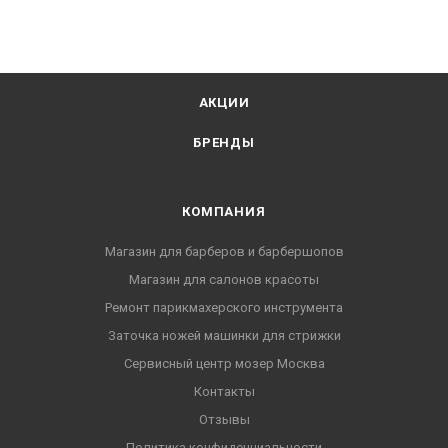
Компактный дорожный фен BaByliss BamBino BAB5510E
имеет очень маленький размер (12,5 см от передней
решетки до заднего фильтра), что позволяет брать его в
любую поездку. Профессиональный двигатель
постоянного тока имеет повышенный ресурс работы.
АКЦИИ
Универсальное рабочее напряжение 100-240 В позволяет
БРЕНДЫ
использовать его в любой стране мира! В комплект
поставки входит мини насадка-концентратор и мини
диффузор.
КОМПАНИЯ
Магазин для барберов и барбершопов
Магазин для салонов красоты
Ремонт парикмахерского инструмента
Заточка ножей машинки для стрижки
Сервисный центр мозер Москва
Контакты
Отзывы
Политика конфиденциальности