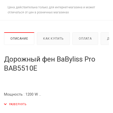
Цена действительна только для интернет-магазина и может
отличаться от цен в розничных магазинах
ОПИСАНИЕ
КАК КУПИТЬ
ОПЛАТА
ДО
Дорожный фен BaByliss Pro
BAB5510E
Мощность : 1200 W
Скоростных режимов : 2
Дополнительно в комплекте : Диффузор и концентратор