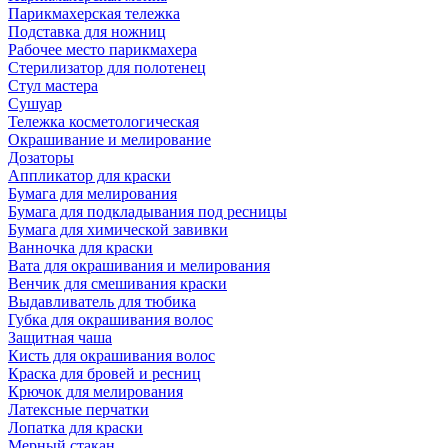
Парикмахерская тележка
Подставка для ножниц
Рабочее место парикмахера
Стерилизатор для полотенец
Стул мастера
Сушуар
Тележка косметологическая
Окрашивание и мелирование
Дозаторы
Аппликатор для краски
Бумага для мелирования
Бумага для подкладывания под ресницы
Бумага для химической завивки
Ванночка для краски
Вата для окрашивания и мелирования
Венчик для смешивания краски
Выдавливатель для тюбика
Губка для окрашивания волос
Защитная чаша
Кисть для окрашивания волос
Краска для бровей и ресниц
Крючок для мелирования
Латексные перчатки
Лопатка для краски
Мерный стакан