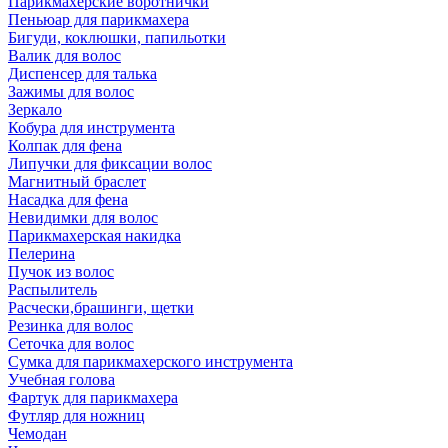
Парикмахерские воротнички
Пеньюар для парикмахера
Бигуди, коклюшки, папильотки
Валик для волос
Диспенсер для талька
Зажимы для волос
Зеркало
Кобура для инструмента
Колпак для фена
Липучки для фиксации волос
Магнитный браслет
Насадка для фена
Невидимки для волос
Парикмахерская накидка
Пелерина
Пучок из волос
Распылитель
Расчески,брашинги, щетки
Резинка для волос
Сеточка для волос
Сумка для парикмахерского инструмента
Учебная голова
Фартук для парикмахера
Футляр для ножниц
Чемодан