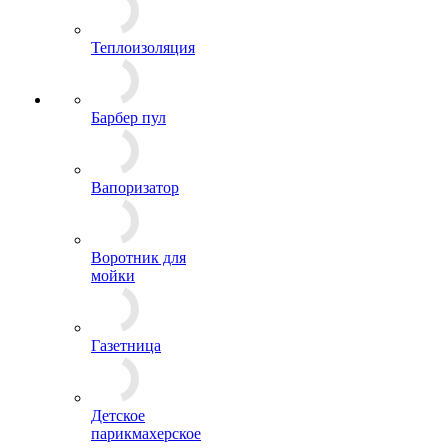
Теплоизоляция
Барбер пул
Вапоризатор
Воротник для
мойки
Газетница
Детское
парикмахерское