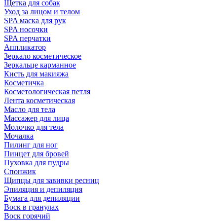
Щетка для собак
Уход за лицом и телом
SPA маска для рук
SPA носочки
SPA перчатки
Аппликатор
Зеркало косметическое
Зеркальце карманное
Кисть для макияжа
Косметичка
Косметологическая петля
Лента косметическая
Масло для тела
Массажер для лица
Молочко для тела
Мочалка
Пилинг для ног
Пинцет для бровей
Пуховка для пудры
Спонжик
Щипцы для завивки ресниц
Эпиляция и депиляция
Бумага для депиляции
Воск в гранулах
Воск горячий