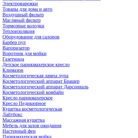
Электроварежки
Товары для дома и авто
Воздушный фильтр
Масляный фильтр
Тормозные колодки
Теплоизоляция
Оборудование для салонов
Барбер пул
Вапоризатор
Воротник для мойки
Газетница
Детское парикмахерское кресло
Климазон
Косметологическая лампа лупа
Косметологический аппарат Брашер
Косметологический аппарат Дарсонваль
Косметологический комбайн
Кресло парикмахерское
Кресло Педикюрное
Кушетка косметологическая
Лайтбокс
Массажная кушетка
Мебель для залов ожидания
Настенный фен
Парикмахерская мойка