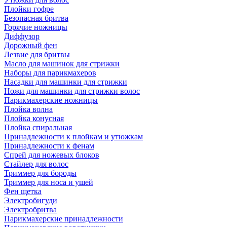
Плойки гофре
Безопасная бритва
Горячие ножницы
Диффузор
Дорожный фен
Лезвие для бритвы
Масло для машинок для стрижки
Наборы для парикмахеров
Насадки для машинки для стрижки
Ножи для машинки для стрижки волос
Парикмахерские ножницы
Плойка волна
Плойка конусная
Плойка спиральная
Принадлежности к плойкам и утюжкам
Принадлежности к фенам
Спрей для ножевых блоков
Стайлер для волос
Триммер для бороды
Триммер для носа и ушей
Фен щетка
Электробигуди
Электробритва
Парикмахерские принадлежности