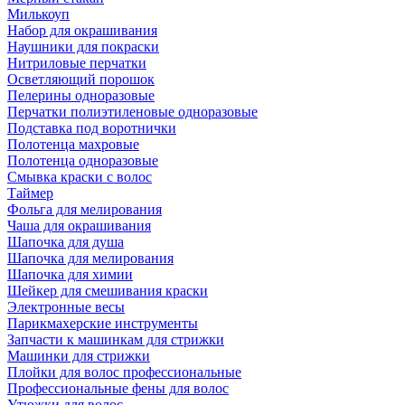
Милькоуп
Набор для окрашивания
Наушники для покраски
Нитриловые перчатки
Осветляющий порошок
Пелерины одноразовые
Перчатки полиэтиленовые одноразовые
Подставка под воротнички
Полотенца махровые
Полотенца одноразовые
Смывка краски с волос
Таймер
Фольга для мелирования
Чаша для окрашивания
Шапочка для душа
Шапочка для мелирования
Шапочка для химии
Шейкер для смешивания краски
Электронные весы
Парикмахерские инструменты
Запчасти к машинкам для стрижки
Машинки для стрижки
Плойки для волос профессиональные
Профессиональные фены для волос
Утюжки для волос