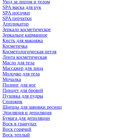
Уход за лицом и телом
SPA маска для рук
SPA носочки
SPA перчатки
Аппликатор
Зеркало косметическое
Зеркальце карманное
Кисть для макияжа
Косметичка
Косметологическая петля
Лента косметическая
Масло для тела
Массажер для лица
Молочко для тела
Мочалка
Пилинг для ног
Пинцет для бровей
Пуховка для пудры
Спонжик
Щипцы для завивки ресниц
Эпиляция и депиляция
Бумага для депиляции
Воск в гранулах
Воск горячий
Воск теплый