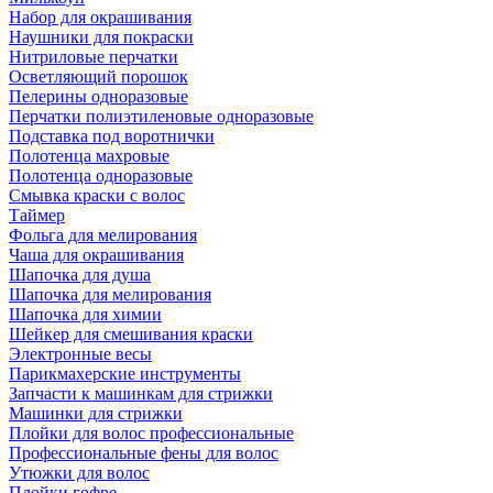
Набор для окрашивания
Наушники для покраски
Нитриловые перчатки
Осветляющий порошок
Пелерины одноразовые
Перчатки полиэтиленовые одноразовые
Подставка под воротнички
Полотенца махровые
Полотенца одноразовые
Смывка краски с волос
Таймер
Фольга для мелирования
Чаша для окрашивания
Шапочка для душа
Шапочка для мелирования
Шапочка для химии
Шейкер для смешивания краски
Электронные весы
Парикмахерские инструменты
Запчасти к машинкам для стрижки
Машинки для стрижки
Плойки для волос профессиональные
Профессиональные фены для волос
Утюжки для волос
Плойки гофре