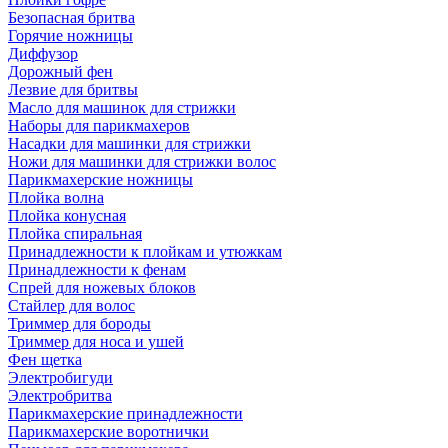
Безопасная бритва
Горячие ножницы
Диффузор
Дорожный фен
Лезвие для бритвы
Масло для машинок для стрижки
Наборы для парикмахеров
Насадки для машинки для стрижки
Ножи для машинки для стрижки волос
Парикмахерские ножницы
Плойка волна
Плойка конусная
Плойка спиральная
Принадлежности к плойкам и утюжкам
Принадлежности к фенам
Спрей для ножевых блоков
Стайлер для волос
Триммер для бороды
Триммер для носа и ушей
Фен щетка
Электробигуди
Электробритва
Парикмахерские принадлежности
Парикмахерские воротнички