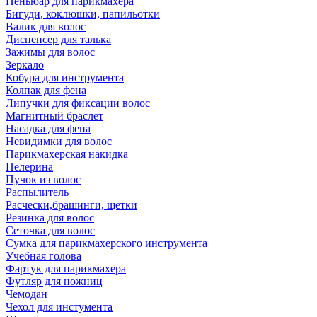
Пеньюар для парикмахера
Бигуди, коклюшки, папильотки
Валик для волос
Диспенсер для талька
Зажимы для волос
Зеркало
Кобура для инструмента
Колпак для фена
Липучки для фиксации волос
Магнитный браслет
Насадка для фена
Невидимки для волос
Парикмахерская накидка
Пелерина
Пучок из волос
Распылитель
Расчески,брашинги, щетки
Резинка для волос
Сеточка для волос
Сумка для парикмахерского инструмента
Учебная голова
Фартук для парикмахера
Футляр для ножниц
Чемодан
Чехол для инстумента