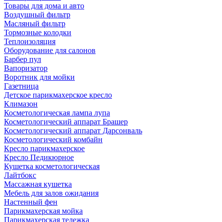
Товары для дома и авто
Воздушный фильтр
Масляный фильтр
Тормозные колодки
Теплоизоляция
Оборудование для салонов
Барбер пул
Вапоризатор
Воротник для мойки
Газетница
Детское парикмахерское кресло
Климазон
Косметологическая лампа лупа
Косметологический аппарат Брашер
Косметологический аппарат Дарсонваль
Косметологический комбайн
Кресло парикмахерское
Кресло Педикюрное
Кушетка косметологическая
Лайтбокс
Массажная кушетка
Мебель для залов ожидания
Настенный фен
Парикмахерская мойка
Парикмахерская тележка