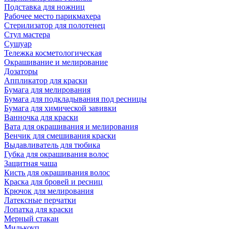
Подставка для ножниц
Рабочее место парикмахера
Стерилизатор для полотенец
Стул мастера
Сушуар
Тележка косметологическая
Окрашивание и мелирование
Дозаторы
Аппликатор для краски
Бумага для мелирования
Бумага для подкладывания под ресницы
Бумага для химической завивки
Ванночка для краски
Вата для окрашивания и мелирования
Венчик для смешивания краски
Выдавливатель для тюбика
Губка для окрашивания волос
Защитная чаша
Кисть для окрашивания волос
Краска для бровей и ресниц
Крючок для мелирования
Латексные перчатки
Лопатка для краски
Мерный стакан
Милькоуп