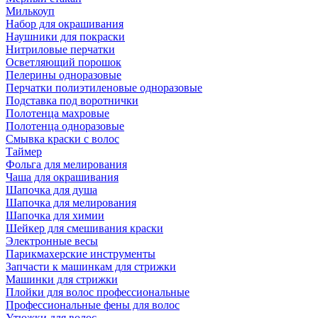
Милькоуп
Набор для окрашивания
Наушники для покраски
Нитриловые перчатки
Осветляющий порошок
Пелерины одноразовые
Перчатки полиэтиленовые одноразовые
Подставка под воротнички
Полотенца махровые
Полотенца одноразовые
Смывка краски с волос
Таймер
Фольга для мелирования
Чаша для окрашивания
Шапочка для душа
Шапочка для мелирования
Шапочка для химии
Шейкер для смешивания краски
Электронные весы
Парикмахерские инструменты
Запчасти к машинкам для стрижки
Машинки для стрижки
Плойки для волос профессиональные
Профессиональные фены для волос
Утюжки для волос