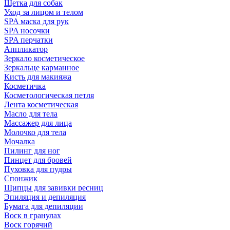
Щетка для собак
Уход за лицом и телом
SPA маска для рук
SPA носочки
SPA перчатки
Аппликатор
Зеркало косметическое
Зеркальце карманное
Кисть для макияжа
Косметичка
Косметологическая петля
Лента косметическая
Масло для тела
Массажер для лица
Молочко для тела
Мочалка
Пилинг для ног
Пинцет для бровей
Пуховка для пудры
Спонжик
Щипцы для завивки ресниц
Эпиляция и депиляция
Бумага для депиляции
Воск в гранулах
Воск горячий