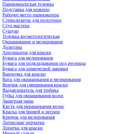
Парикмахерская тележка
Подставка для ножниц
Рабочее место парикмахера
Стерилизатор для полотенец
Стул мастера
Сушуар
Тележка косметологическая
Окрашивание и мелирование
Дозаторы
Аппликатор для краски
Бумага для мелирования
Бумага для подкладывания под ресницы
Бумага для химической завивки
Ванночка для краски
Вата для окрашивания и мелирования
Венчик для смешивания краски
Выдавливатель для тюбика
Губка для окрашивания волос
Защитная чаша
Кисть для окрашивания волос
Краска для бровей и ресниц
Крючок для мелирования
Латексные перчатки
Лопатка для краски
Мерный стакан