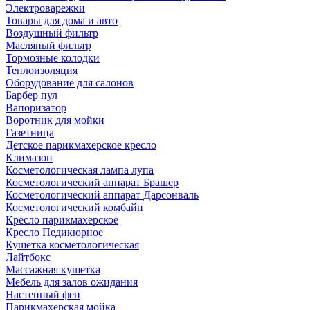
Электроварежки
Товары для дома и авто
Воздушный фильтр
Масляный фильтр
Тормозные колодки
Теплоизоляция
Оборудование для салонов
Барбер пул
Вапоризатор
Воротник для мойки
Газетница
Детское парикмахерское кресло
Климазон
Косметологическая лампа лупа
Косметологический аппарат Брашер
Косметологический аппарат Дарсонваль
Косметологический комбайн
Кресло парикмахерское
Кресло Педикюрное
Кушетка косметологическая
Лайтбокс
Массажная кушетка
Мебель для залов ожидания
Настенный фен
Парикмахерская мойка