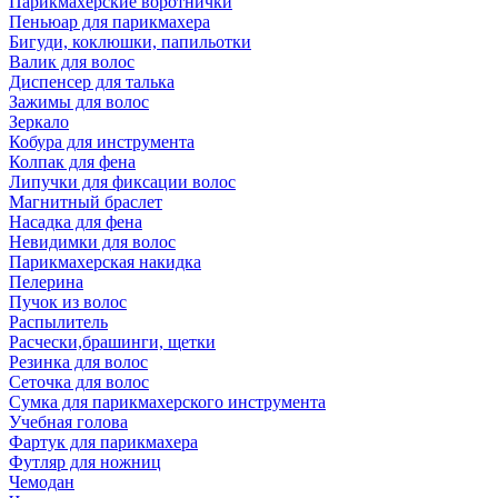
Парикмахерские воротнички
Пеньюар для парикмахера
Бигуди, коклюшки, папильотки
Валик для волос
Диспенсер для талька
Зажимы для волос
Зеркало
Кобура для инструмента
Колпак для фена
Липучки для фиксации волос
Магнитный браслет
Насадка для фена
Невидимки для волос
Парикмахерская накидка
Пелерина
Пучок из волос
Распылитель
Расчески,брашинги, щетки
Резинка для волос
Сеточка для волос
Сумка для парикмахерского инструмента
Учебная голова
Фартук для парикмахера
Футляр для ножниц
Чемодан