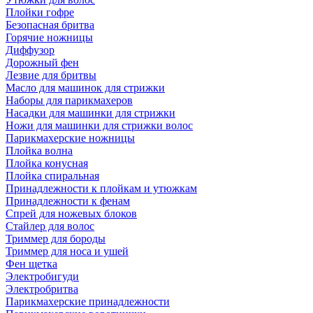
Плойки гофре
Безопасная бритва
Горячие ножницы
Диффузор
Дорожный фен
Лезвие для бритвы
Масло для машинок для стрижки
Наборы для парикмахеров
Насадки для машинки для стрижки
Ножи для машинки для стрижки волос
Парикмахерские ножницы
Плойка волна
Плойка конусная
Плойка спиральная
Принадлежности к плойкам и утюжкам
Принадлежности к фенам
Спрей для ножевых блоков
Стайлер для волос
Триммер для бороды
Триммер для носа и ушей
Фен щетка
Электробигуди
Электробритва
Парикмахерские принадлежности