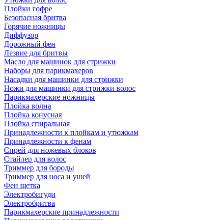
Плойки гофре
Безопасная бритва
Горячие ножницы
Диффузор
Дорожный фен
Лезвие для бритвы
Масло для машинок для стрижки
Наборы для парикмахеров
Насадки для машинки для стрижки
Ножи для машинки для стрижки волос
Парикмахерские ножницы
Плойка волна
Плойка конусная
Плойка спиральная
Принадлежности к плойкам и утюжкам
Принадлежности к фенам
Спрей для ножевых блоков
Стайлер для волос
Триммер для бороды
Триммер для носа и ушей
Фен щетка
Электробигуди
Электробритва
Парикмахерские принадлежности