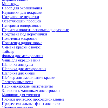
Милькоуп
Набор для окрашивания
Наушники для покраски
Нитриловые перчатки
Осветляющий порошок
Пелерины одноразовые
Перчатки полиэтиленовые одноразовые
Подставка под воротнички
Полотенца махровые
Полотенца одноразовые
Смывка краски с волос
Таймер
Фольга для мелирования
Чаша для окрашивания
Шапочка для душа
Шапочка для мелирования
Шапочка для химии
Шейкер для смешивания краски
Электронные весы
Парикмахерские инструменты
Запчасти к машинкам для стрижки
Машинки для стрижки
Плойки для волос профессиональные
Профессиональные фены для волос
Утюжки для волос