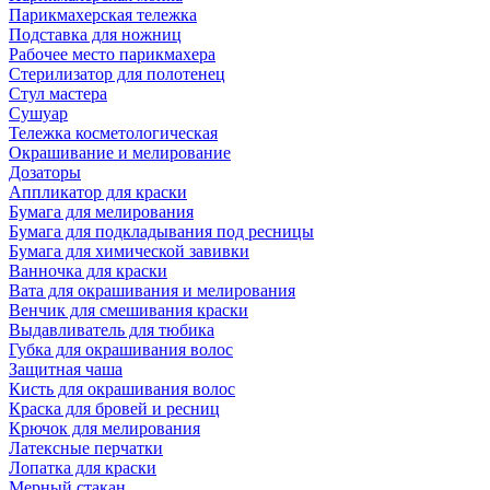
Парикмахерская тележка
Подставка для ножниц
Рабочее место парикмахера
Стерилизатор для полотенец
Стул мастера
Сушуар
Тележка косметологическая
Окрашивание и мелирование
Дозаторы
Аппликатор для краски
Бумага для мелирования
Бумага для подкладывания под ресницы
Бумага для химической завивки
Ванночка для краски
Вата для окрашивания и мелирования
Венчик для смешивания краски
Выдавливатель для тюбика
Губка для окрашивания волос
Защитная чаша
Кисть для окрашивания волос
Краска для бровей и ресниц
Крючок для мелирования
Латексные перчатки
Лопатка для краски
Мерный стакан