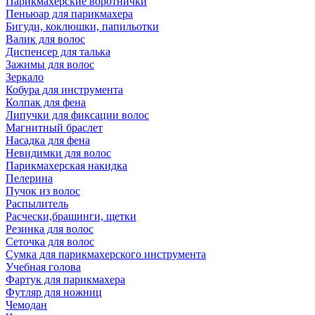
Парикмахерские воротнички
Пеньюар для парикмахера
Бигуди, коклюшки, папильотки
Валик для волос
Диспенсер для талька
Зажимы для волос
Зеркало
Кобура для инструмента
Колпак для фена
Липучки для фиксации волос
Магнитный браслет
Насадка для фена
Невидимки для волос
Парикмахерская накидка
Пелерина
Пучок из волос
Распылитель
Расчески,брашинги, щетки
Резинка для волос
Сеточка для волос
Сумка для парикмахерского инструмента
Учебная голова
Фартук для парикмахера
Футляр для ножниц
Чемодан