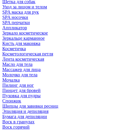
Щетка для собак
Уход за лицом и телом
SPA маска для рук
SPA носочки
SPA перчатки
Аппликатор
Зеркало косметическое
Зеркальце карманное
Кисть для макияжа
Косметичка
Косметологическая петля
Лента косметическая
Масло для тела
Массажер для лица
Молочко для тела
Мочалка
Пилинг для ног
Пинцет для бровей
Пуховка для пудры
Спонжик
Щипцы для завивки ресниц
Эпиляция и депиляция
Бумага для депиляции
Воск в гранулах
Воск горячий