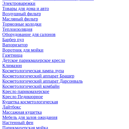
Электроварежки
Товары для дома и авто
Воздушный фильтр
Масляный фильтр
Тормозные колодки
Теплоизоляция
Оборудование для салонов
Барбер пул
Вапоризатор
Воротник для мойки
Газетница
Детское парикмахерское кресло
Климазон
Косметологическая лампа лупа
Косметологический аппарат Брашер
Косметологический аппарат Дарсонваль
Косметологический комбайн
Кресло парикмахерское
Кресло Педикюрное
Кушетка косметологическая
Лайтбокс
Массажная кушетка
Мебель для залов ожидания
Настенный фен
Парикмахерская мойка