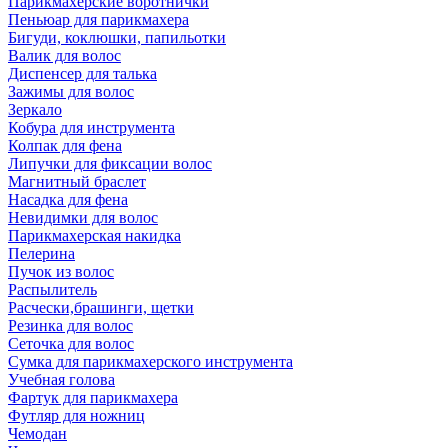
Парикмахерские воротнички
Пеньюар для парикмахера
Бигуди, коклюшки, папильотки
Валик для волос
Диспенсер для талька
Зажимы для волос
Зеркало
Кобура для инструмента
Колпак для фена
Липучки для фиксации волос
Магнитный браслет
Насадка для фена
Невидимки для волос
Парикмахерская накидка
Пелерина
Пучок из волос
Распылитель
Расчески,брашинги, щетки
Резинка для волос
Сеточка для волос
Сумка для парикмахерского инструмента
Учебная голова
Фартук для парикмахера
Футляр для ножниц
Чемодан