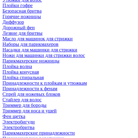
Плойки гофре
Безопасная бритва
Горячие ножницы
Диффузор
Дорожный фен
Лезвие для бритвы
Масло для машинок для стрижки
Наборы для парикмахеров
Насадки для машинки для стрижки
Ножи для машинки для стрижки волос
Парикмахерские ножницы
Плойка волна
Плойка конусная
Плойка спиральная
Принадлежности к плойкам и утюжкам
Принадлежности к фенам
Спрей для ножевых блоков
Стайлер для волос
Триммер для бороды
Триммер для носа и ушей
Фен щетка
Электробигуди
Электробритва
Парикмахерские принадлежности