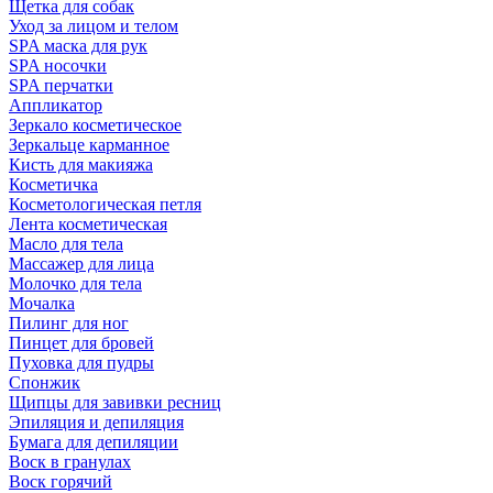
Щетка для собак
Уход за лицом и телом
SPA маска для рук
SPA носочки
SPA перчатки
Аппликатор
Зеркало косметическое
Зеркальце карманное
Кисть для макияжа
Косметичка
Косметологическая петля
Лента косметическая
Масло для тела
Массажер для лица
Молочко для тела
Мочалка
Пилинг для ног
Пинцет для бровей
Пуховка для пудры
Спонжик
Щипцы для завивки ресниц
Эпиляция и депиляция
Бумага для депиляции
Воск в гранулах
Воск горячий