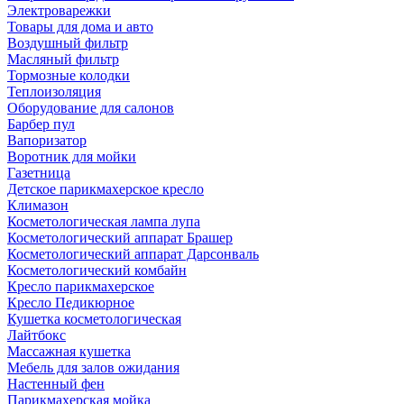
Электроварежки
Товары для дома и авто
Воздушный фильтр
Масляный фильтр
Тормозные колодки
Теплоизоляция
Оборудование для салонов
Барбер пул
Вапоризатор
Воротник для мойки
Газетница
Детское парикмахерское кресло
Климазон
Косметологическая лампа лупа
Косметологический аппарат Брашер
Косметологический аппарат Дарсонваль
Косметологический комбайн
Кресло парикмахерское
Кресло Педикюрное
Кушетка косметологическая
Лайтбокс
Массажная кушетка
Мебель для залов ожидания
Настенный фен
Парикмахерская мойка