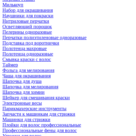
Милькоуп
Набор для окрашивания
Наушники для покраски
Нитриловые перчатки
Осветляющий порошок
Пелерины одноразовые
Перчатки полиэтиленовые одноразовые
Подставка под воротнички
Полотенца махровые
Полотенца одноразовые
Смывка краски с волос
Таймер
Фольга для мелирования
Чаша для окрашивания
Шапочка для душа
Шапочка для мелирования
Шапочка для химии
Шейкер для смешивания краски
Электронные весы
Парикмахерские инструменты
Запчасти к машинкам для стрижки
Машинки для стрижки
Плойки для волос профессиональные
Профессиональные фены для волос
Утюжки для волос