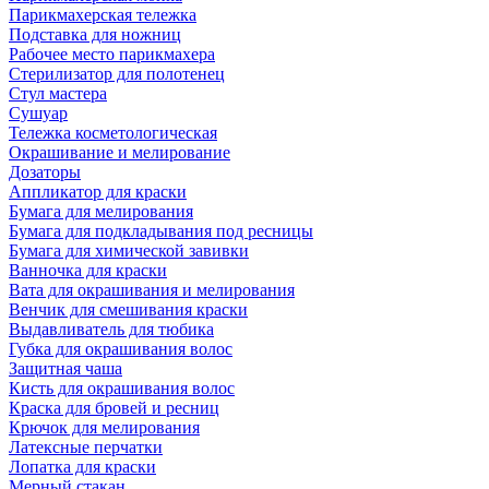
Парикмахерская тележка
Подставка для ножниц
Рабочее место парикмахера
Стерилизатор для полотенец
Стул мастера
Сушуар
Тележка косметологическая
Окрашивание и мелирование
Дозаторы
Аппликатор для краски
Бумага для мелирования
Бумага для подкладывания под ресницы
Бумага для химической завивки
Ванночка для краски
Вата для окрашивания и мелирования
Венчик для смешивания краски
Выдавливатель для тюбика
Губка для окрашивания волос
Защитная чаша
Кисть для окрашивания волос
Краска для бровей и ресниц
Крючок для мелирования
Латексные перчатки
Лопатка для краски
Мерный стакан