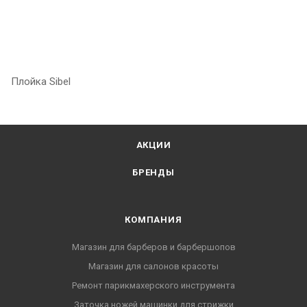
Плойка Sibel
АКЦИИ
БРЕНДЫ
КОМПАНИЯ
Магазин для барберов и барбершопов
Магазин для салонов красоты
Ремонт парикмахерского инструмента
Заточка ножей машинки для стрижки