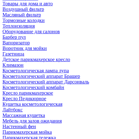
Товары для дома и авто
Воздушный фильтр
Масляный фильтр
Тормозные колодки
Теплоизоляция
Оборудование для салонов
Барбер пул
Вапоризатор
Воротник для мойки
Газетница
Детское парикмахерское кресло
Климазон
Косметологическая лампа лупа
Косметологический аппарат Брашер
Косметологический аппарат Дарсонваль
Косметологический комбайн
Кресло парикмахерское
Кресло Педикюрное
Кушетка косметологическая
Лайтбокс
Массажная кушетка
Мебель для залов ожидания
Настенный фен
Парикмахерская мойка
Парикмахерская тележка