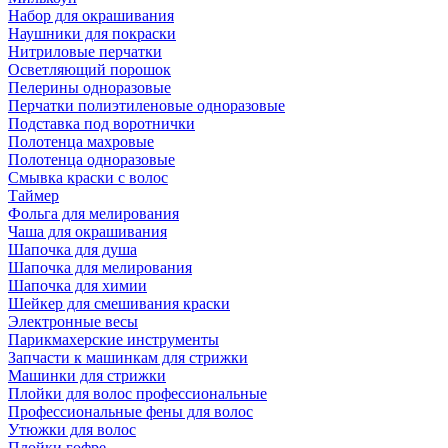
Набор для окрашивания
Наушники для покраски
Нитриловые перчатки
Осветляющий порошок
Пелерины одноразовые
Перчатки полиэтиленовые одноразовые
Подставка под воротнички
Полотенца махровые
Полотенца одноразовые
Смывка краски с волос
Таймер
Фольга для мелирования
Чаша для окрашивания
Шапочка для душа
Шапочка для мелирования
Шапочка для химии
Шейкер для смешивания краски
Электронные весы
Парикмахерские инструменты
Запчасти к машинкам для стрижки
Машинки для стрижки
Плойки для волос профессиональные
Профессиональные фены для волос
Утюжки для волос
Плойки гофре