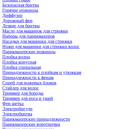
Безопасная бритва
Горячие ножницы
Диффузор
Дорожный фен
Лезвие для бритвы
Масло для машинок для стрижки
Наборы для парикмахеров
Насадки для машинки для стрижки
Ножи для машинки для стрижки волос
Парикмахерские ножницы
Плойка волна
Плойка конусная
Плойка спиральная
Принадлежности к плойкам и утюжкам
Принадлежности к фенам
Спрей для ножевых блоков
Стайлер для волос
Триммер для бороды
Триммер для носа и ушей
Фен щетка
Электробигуди
Электробритва
Парикмахерские принадлежности
Парикмахерские воротнички