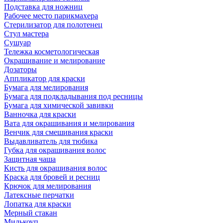
Подставка для ножниц
Рабочее место парикмахера
Стерилизатор для полотенец
Стул мастера
Сушуар
Тележка косметологическая
Окрашивание и мелирование
Дозаторы
Аппликатор для краски
Бумага для мелирования
Бумага для подкладывания под ресницы
Бумага для химической завивки
Ванночка для краски
Вата для окрашивания и мелирования
Венчик для смешивания краски
Выдавливатель для тюбика
Губка для окрашивания волос
Защитная чаша
Кисть для окрашивания волос
Краска для бровей и ресниц
Крючок для мелирования
Латексные перчатки
Лопатка для краски
Мерный стакан
Милькоуп