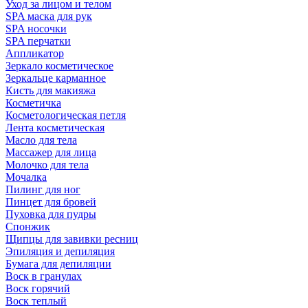
Уход за лицом и телом
SPA маска для рук
SPA носочки
SPA перчатки
Аппликатор
Зеркало косметическое
Зеркальце карманное
Кисть для макияжа
Косметичка
Косметологическая петля
Лента косметическая
Масло для тела
Массажер для лица
Молочко для тела
Мочалка
Пилинг для ног
Пинцет для бровей
Пуховка для пудры
Спонжик
Щипцы для завивки ресниц
Эпиляция и депиляция
Бумага для депиляции
Воск в гранулах
Воск горячий
Воск теплый