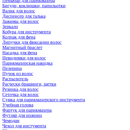
Пеньюар для парикмахера
Бигуди, коклюшки, папильотки
Валик для волос
Диспенсер для талька
Зажимы для волос
Зеркало
Кобура для инструмента
Колпак для фена
Липучки для фиксации волос
Магнитный браслет
Насадка для фена
Невидимки для волос
Парикмахерская накидка
Пелерина
Пучок из волос
Распылитель
Расчески,брашинги, щетки
Резинка для волос
Сеточка для волос
Сумка для парикмахерского инструмента
Учебная голова
Фартук для парикмахера
Футляр для ножниц
Чемодан
Чехол для инстумента