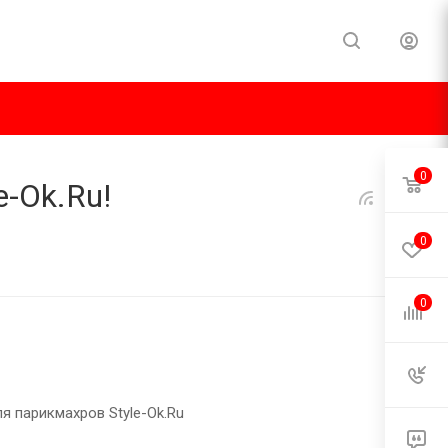
0
e-Ok.Ru!
0
0
я парикмахров Style-Ok.Ru