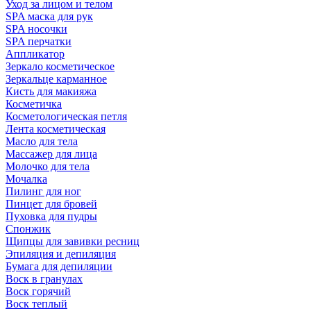
Уход за лицом и телом
SPA маска для рук
SPA носочки
SPA перчатки
Аппликатор
Зеркало косметическое
Зеркальце карманное
Кисть для макияжа
Косметичка
Косметологическая петля
Лента косметическая
Масло для тела
Массажер для лица
Молочко для тела
Мочалка
Пилинг для ног
Пинцет для бровей
Пуховка для пудры
Спонжик
Щипцы для завивки ресниц
Эпиляция и депиляция
Бумага для депиляции
Воск в гранулах
Воск горячий
Воск теплый