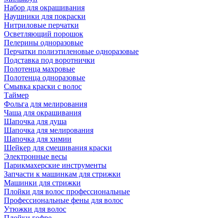
Набор для окрашивания
Наушники для покраски
Нитриловые перчатки
Осветляющий порошок
Пелерины одноразовые
Перчатки полиэтиленовые одноразовые
Подставка под воротнички
Полотенца махровые
Полотенца одноразовые
Смывка краски с волос
Таймер
Фольга для мелирования
Чаша для окрашивания
Шапочка для душа
Шапочка для мелирования
Шапочка для химии
Шейкер для смешивания краски
Электронные весы
Парикмахерские инструменты
Запчасти к машинкам для стрижки
Машинки для стрижки
Плойки для волос профессиональные
Профессиональные фены для волос
Утюжки для волос
Плойки гофре