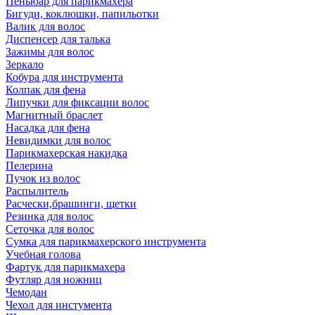
Пеньюар для парикмахера
Бигуди, коклюшки, папильотки
Валик для волос
Диспенсер для талька
Зажимы для волос
Зеркало
Кобура для инструмента
Колпак для фена
Липучки для фиксации волос
Магнитный браслет
Насадка для фена
Невидимки для волос
Парикмахерская накидка
Пелерина
Пучок из волос
Распылитель
Расчески,брашинги, щетки
Резинка для волос
Сеточка для волос
Сумка для парикмахерского инструмента
Учебная голова
Фартук для парикмахера
Футляр для ножниц
Чемодан
Чехол для инстумента