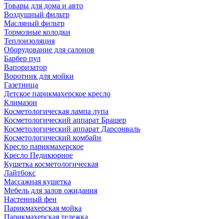
Товары для дома и авто
Воздушный фильтр
Масляный фильтр
Тормозные колодки
Теплоизоляция
Оборудование для салонов
Барбер пул
Вапоризатор
Воротник для мойки
Газетница
Детское парикмахерское кресло
Климазон
Косметологическая лампа лупа
Косметологический аппарат Брашер
Косметологический аппарат Дарсонваль
Косметологический комбайн
Кресло парикмахерское
Кресло Педикюрное
Кушетка косметологическая
Лайтбокс
Массажная кушетка
Мебель для залов ожидания
Настенный фен
Парикмахерская мойка
Парикмахерская тележка