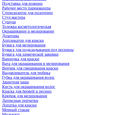
Подставка для ножниц
Рабочее место парикмахера
Стерилизатор для полотенец
Стул мастера
Сушуар
Тележка косметологическая
Окрашивание и мелирование
Дозаторы
Аппликатор для краски
Бумага для мелирования
Бумага для подкладывания под ресницы
Бумага для химической завивки
Ванночка для краски
Вата для окрашивания и мелирования
Венчик для смешивания краски
Выдавливатель для тюбика
Губка для окрашивания волос
Защитная чаша
Кисть для окрашивания волос
Краска для бровей и ресниц
Крючок для мелирования
Латексные перчатки
Лопатка для краски
Мерный стакан
Милькоуп