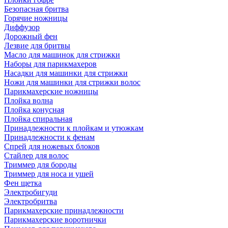
Безопасная бритва
Горячие ножницы
Диффузор
Дорожный фен
Лезвие для бритвы
Масло для машинок для стрижки
Наборы для парикмахеров
Насадки для машинки для стрижки
Ножи для машинки для стрижки волос
Парикмахерские ножницы
Плойка волна
Плойка конусная
Плойка спиральная
Принадлежности к плойкам и утюжкам
Принадлежности к фенам
Спрей для ножевых блоков
Стайлер для волос
Триммер для бороды
Триммер для носа и ушей
Фен щетка
Электробигуди
Электробритва
Парикмахерские принадлежности
Парикмахерские воротнички