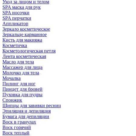
Уход за лицом и телом
SPA маска для рук
SPA носочки
SPA перчатки
Аппликатор
Зеркало косметическое
Зеркальце карманное
Кисть для макияжа
Косметичка
Косметологическая петля
Лента косметическая
Масло для тела
Массажер для лица
Молочко для тела
Мочалка
Пилинг для ног
Пинцет для бровей
Пуховка для пудры
Спонжик
Щипцы для завивки ресниц
Эпиляция и депиляция
Бумага для депиляции
Воск в гранулах
Воск горячий
Воск теплый