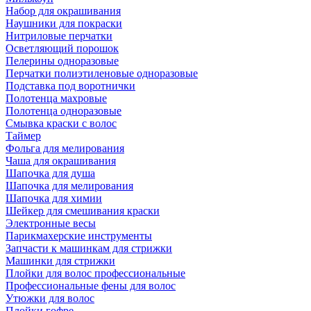
Набор для окрашивания
Наушники для покраски
Нитриловые перчатки
Осветляющий порошок
Пелерины одноразовые
Перчатки полиэтиленовые одноразовые
Подставка под воротнички
Полотенца махровые
Полотенца одноразовые
Смывка краски с волос
Таймер
Фольга для мелирования
Чаша для окрашивания
Шапочка для душа
Шапочка для мелирования
Шапочка для химии
Шейкер для смешивания краски
Электронные весы
Парикмахерские инструменты
Запчасти к машинкам для стрижки
Машинки для стрижки
Плойки для волос профессиональные
Профессиональные фены для волос
Утюжки для волос
Плойки гофре