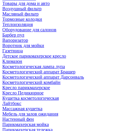
Товары для дома и авто
Воздушный фильтр
Масляный фильтр
Тормозные колодки
Теплоизоляция
Оборудование для салонов
Барбер пул
Вапоризатор
Воротник для мойки
Газетница
Детское парикмахерское кресло
Климазон
Косметологическая лампа лупа
Косметологический аппарат Брашер
Косметологический аппарат Дарсонваль
Косметологический комбайн
Кресло парикмахерское
Кресло Педикюрное
Кушетка косметологическая
Лайтбокс
Массажная кушетка
Мебель для залов ожидания
Настенный фен
Парикмахерская мойка
Парикмахерская тележка