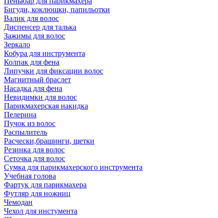
Пеньюар для парикмахера
Бигуди, коклюшки, папильотки
Валик для волос
Диспенсер для талька
Зажимы для волос
Зеркало
Кобура для инструмента
Колпак для фена
Липучки для фиксации волос
Магнитный браслет
Насадка для фена
Невидимки для волос
Парикмахерская накидка
Пелерина
Пучок из волос
Распылитель
Расчески,брашинги, щетки
Резинка для волос
Сеточка для волос
Сумка для парикмахерского инструмента
Учебная голова
Фартук для парикмахера
Футляр для ножниц
Чемодан
Чехол для инстумента