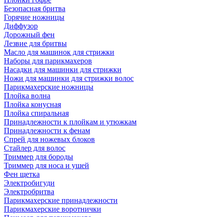
Безопасная бритва
Горячие ножницы
Диффузор
Дорожный фен
Лезвие для бритвы
Масло для машинок для стрижки
Наборы для парикмахеров
Насадки для машинки для стрижки
Ножи для машинки для стрижки волос
Парикмахерские ножницы
Плойка волна
Плойка конусная
Плойка спиральная
Принадлежности к плойкам и утюжкам
Принадлежности к фенам
Спрей для ножевых блоков
Стайлер для волос
Триммер для бороды
Триммер для носа и ушей
Фен щетка
Электробигуди
Электробритва
Парикмахерские принадлежности
Парикмахерские воротнички