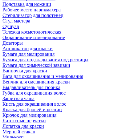
Подставка для ножниц
Рабочее место парикмахера
Стерилизатор для полотенец
Стул мастера
Сушуар
Тележка косметологическая
Окрашивание и мелирование
Дозаторы
Аппликатор для краски
Бумага для мелирования
Бумага для подкладывания под ресницы
Бумага для химической завивки
Ванночка для краски
Вата для окрашивания и мелирования
Венчик для смешивания краски
Выдавливатель для тюбика
Губка для окрашивания волос
Защитная чаша
Кисть для окрашивания волос
Краска для бровей и ресниц
Крючок для мелирования
Латексные перчатки
Лопатка для краски
Мерный стакан
Милькоуп