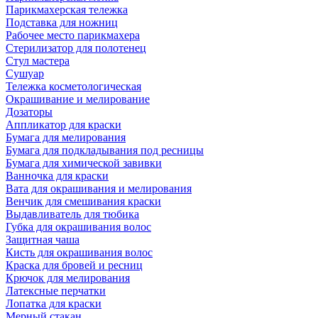
Парикмахерская тележка
Подставка для ножниц
Рабочее место парикмахера
Стерилизатор для полотенец
Стул мастера
Сушуар
Тележка косметологическая
Окрашивание и мелирование
Дозаторы
Аппликатор для краски
Бумага для мелирования
Бумага для подкладывания под ресницы
Бумага для химической завивки
Ванночка для краски
Вата для окрашивания и мелирования
Венчик для смешивания краски
Выдавливатель для тюбика
Губка для окрашивания волос
Защитная чаша
Кисть для окрашивания волос
Краска для бровей и ресниц
Крючок для мелирования
Латексные перчатки
Лопатка для краски
Мерный стакан