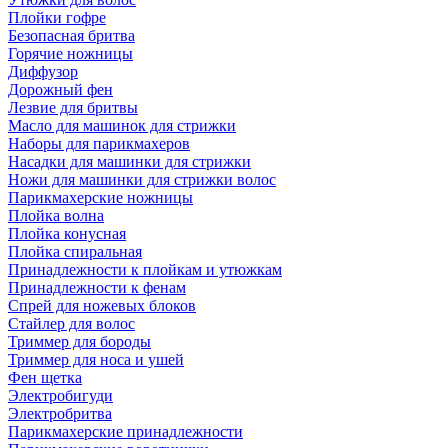
Плойки гофре
Безопасная бритва
Горячие ножницы
Диффузор
Дорожный фен
Лезвие для бритвы
Масло для машинок для стрижки
Наборы для парикмахеров
Насадки для машинки для стрижки
Ножи для машинки для стрижки волос
Парикмахерские ножницы
Плойка волна
Плойка конусная
Плойка спиральная
Принадлежности к плойкам и утюжкам
Принадлежности к фенам
Спрей для ножевых блоков
Стайлер для волос
Триммер для бороды
Триммер для носа и ушей
Фен щетка
Электробигуди
Электробритва
Парикмахерские принадлежности