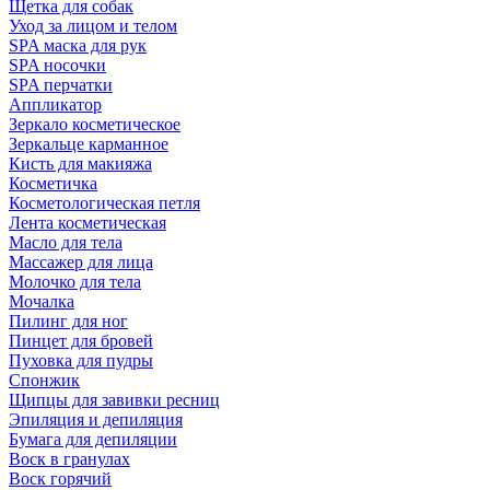
Щетка для собак
Уход за лицом и телом
SPA маска для рук
SPA носочки
SPA перчатки
Аппликатор
Зеркало косметическое
Зеркальце карманное
Кисть для макияжа
Косметичка
Косметологическая петля
Лента косметическая
Масло для тела
Массажер для лица
Молочко для тела
Мочалка
Пилинг для ног
Пинцет для бровей
Пуховка для пудры
Спонжик
Щипцы для завивки ресниц
Эпиляция и депиляция
Бумага для депиляции
Воск в гранулах
Воск горячий