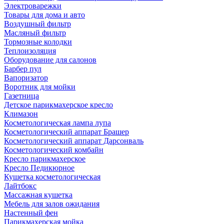
Электроварежки
Товары для дома и авто
Воздушный фильтр
Масляный фильтр
Тормозные колодки
Теплоизоляция
Оборудование для салонов
Барбер пул
Вапоризатор
Воротник для мойки
Газетница
Детское парикмахерское кресло
Климазон
Косметологическая лампа лупа
Косметологический аппарат Брашер
Косметологический аппарат Дарсонваль
Косметологический комбайн
Кресло парикмахерское
Кресло Педикюрное
Кушетка косметологическая
Лайтбокс
Массажная кушетка
Мебель для залов ожидания
Настенный фен
Парикмахерская мойка