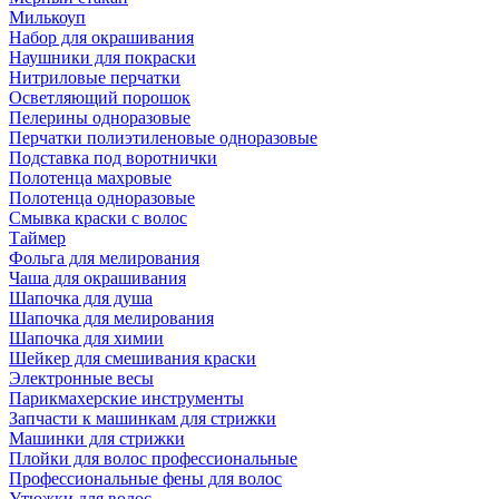
Милькоуп
Набор для окрашивания
Наушники для покраски
Нитриловые перчатки
Осветляющий порошок
Пелерины одноразовые
Перчатки полиэтиленовые одноразовые
Подставка под воротнички
Полотенца махровые
Полотенца одноразовые
Смывка краски с волос
Таймер
Фольга для мелирования
Чаша для окрашивания
Шапочка для душа
Шапочка для мелирования
Шапочка для химии
Шейкер для смешивания краски
Электронные весы
Парикмахерские инструменты
Запчасти к машинкам для стрижки
Машинки для стрижки
Плойки для волос профессиональные
Профессиональные фены для волос
Утюжки для волос