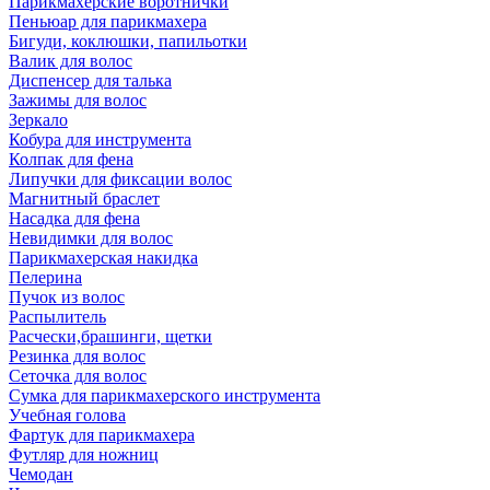
Парикмахерские воротнички
Пеньюар для парикмахера
Бигуди, коклюшки, папильотки
Валик для волос
Диспенсер для талька
Зажимы для волос
Зеркало
Кобура для инструмента
Колпак для фена
Липучки для фиксации волос
Магнитный браслет
Насадка для фена
Невидимки для волос
Парикмахерская накидка
Пелерина
Пучок из волос
Распылитель
Расчески,брашинги, щетки
Резинка для волос
Сеточка для волос
Сумка для парикмахерского инструмента
Учебная голова
Фартук для парикмахера
Футляр для ножниц
Чемодан