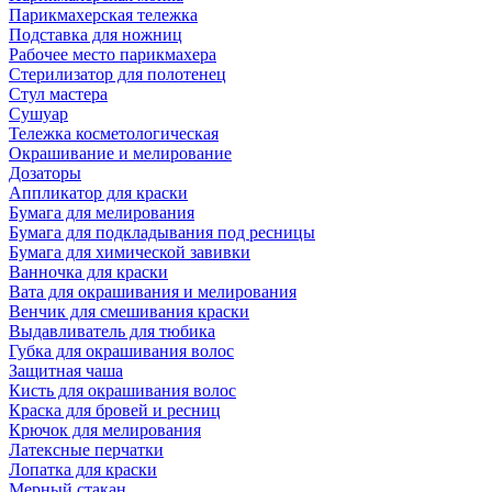
Парикмахерская тележка
Подставка для ножниц
Рабочее место парикмахера
Стерилизатор для полотенец
Стул мастера
Сушуар
Тележка косметологическая
Окрашивание и мелирование
Дозаторы
Аппликатор для краски
Бумага для мелирования
Бумага для подкладывания под ресницы
Бумага для химической завивки
Ванночка для краски
Вата для окрашивания и мелирования
Венчик для смешивания краски
Выдавливатель для тюбика
Губка для окрашивания волос
Защитная чаша
Кисть для окрашивания волос
Краска для бровей и ресниц
Крючок для мелирования
Латексные перчатки
Лопатка для краски
Мерный стакан