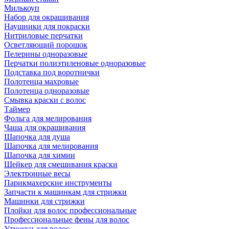
Милькоуп
Набор для окрашивания
Наушники для покраски
Нитриловые перчатки
Осветляющий порошок
Пелерины одноразовые
Перчатки полиэтиленовые одноразовые
Подставка под воротнички
Полотенца махровые
Полотенца одноразовые
Смывка краски с волос
Таймер
Фольга для мелирования
Чаша для окрашивания
Шапочка для душа
Шапочка для мелирования
Шапочка для химии
Шейкер для смешивания краски
Электронные весы
Парикмахерские инструменты
Запчасти к машинкам для стрижки
Машинки для стрижки
Плойки для волос профессиональные
Профессиональные фены для волос
Утюжки для волос