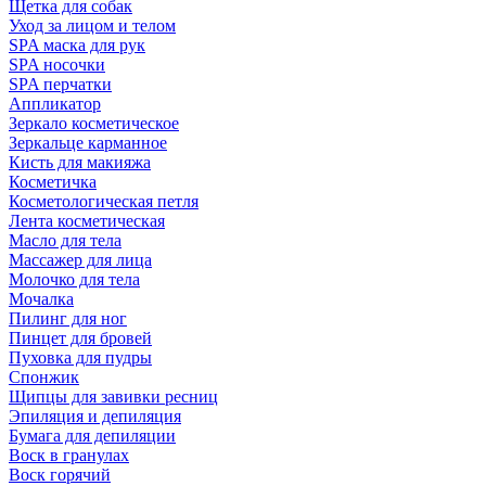
Щетка для собак
Уход за лицом и телом
SPA маска для рук
SPA носочки
SPA перчатки
Аппликатор
Зеркало косметическое
Зеркальце карманное
Кисть для макияжа
Косметичка
Косметологическая петля
Лента косметическая
Масло для тела
Массажер для лица
Молочко для тела
Мочалка
Пилинг для ног
Пинцет для бровей
Пуховка для пудры
Спонжик
Щипцы для завивки ресниц
Эпиляция и депиляция
Бумага для депиляции
Воск в гранулах
Воск горячий