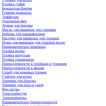
Плойки гофре
Безопасная бритва
Горячие ножницы
Диффузор
Дорожный фен
Лезвие для бритвы
Масло для машинок для стрижки
Наборы для парикмахеров
Насадки для машинки для стрижки
Ножи для машинки для стрижки волос
Парикмахерские ножницы
Плойка волна
Плойка конусная
Плойка спиральная
Принадлежности к плойкам и утюжкам
Принадлежности к фенам
Спрей для ножевых блоков
Стайлер для волос
Триммер для бороды
Триммер для носа и ушей
Фен щетка
Электробигуди
Электробритва
Парикмахерские принадлежности