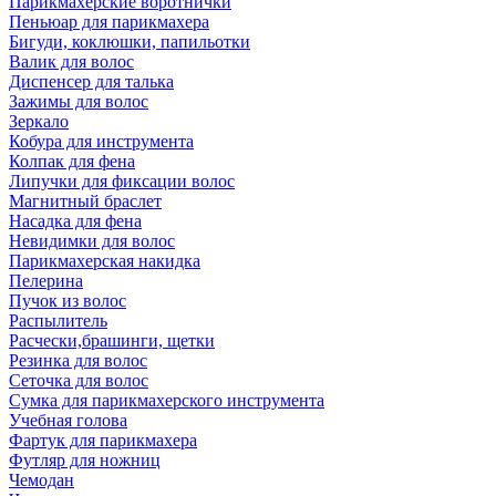
Парикмахерские воротнички
Пеньюар для парикмахера
Бигуди, коклюшки, папильотки
Валик для волос
Диспенсер для талька
Зажимы для волос
Зеркало
Кобура для инструмента
Колпак для фена
Липучки для фиксации волос
Магнитный браслет
Насадка для фена
Невидимки для волос
Парикмахерская накидка
Пелерина
Пучок из волос
Распылитель
Расчески,брашинги, щетки
Резинка для волос
Сеточка для волос
Сумка для парикмахерского инструмента
Учебная голова
Фартук для парикмахера
Футляр для ножниц
Чемодан