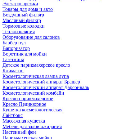
Электроварежки
Товары для дома и авто
Воздушный фильтр
Масляный фильтр
Тормозные колодки
Теплоизоляция
Оборудование для салонов
Барбер пул
Вапоризатор
Воротник для мойки
Газетница
Детское парикмахерское кресло
Климазон
Косметологическая лампа лупа
Косметологический аппарат Брашер
Косметологический аппарат Дарсонваль
Косметологический комбайн
Кресло парикмахерское
Кресло Педикюрное
Кушетка косметологическая
Лайтбокс
Массажная кушетка
Мебель для залов ожидания
Настенный фен
Парикмахерская мойка