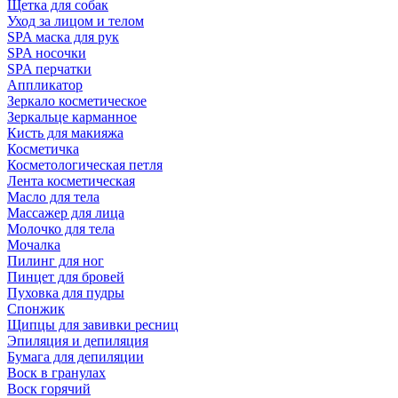
Щетка для собак
Уход за лицом и телом
SPA маска для рук
SPA носочки
SPA перчатки
Аппликатор
Зеркало косметическое
Зеркальце карманное
Кисть для макияжа
Косметичка
Косметологическая петля
Лента косметическая
Масло для тела
Массажер для лица
Молочко для тела
Мочалка
Пилинг для ног
Пинцет для бровей
Пуховка для пудры
Спонжик
Щипцы для завивки ресниц
Эпиляция и депиляция
Бумага для депиляции
Воск в гранулах
Воск горячий