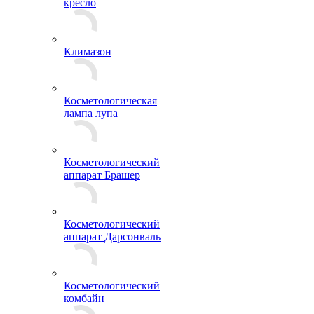
кресло
Климазон
Косметологическая
лампа лупа
Косметологический
аппарат Брашер
Косметологический
аппарат Дарсонваль
Косметологический
комбайн