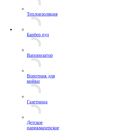
Теплоизоляция
Барбер пул
Вапоризатор
Воротник для
мойки
Газетница
Детское
парикмахерское