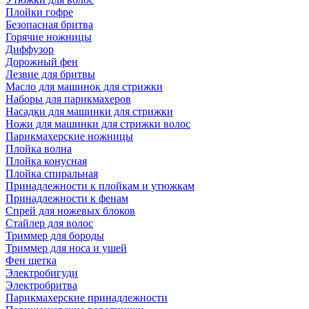
Плойки гофре
Безопасная бритва
Горячие ножницы
Диффузор
Дорожный фен
Лезвие для бритвы
Масло для машинок для стрижки
Наборы для парикмахеров
Насадки для машинки для стрижки
Ножи для машинки для стрижки волос
Парикмахерские ножницы
Плойка волна
Плойка конусная
Плойка спиральная
Принадлежности к плойкам и утюжкам
Принадлежности к фенам
Спрей для ножевых блоков
Стайлер для волос
Триммер для бороды
Триммер для носа и ушей
Фен щетка
Электробигуди
Электробритва
Парикмахерские принадлежности