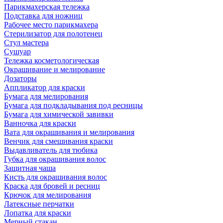
Парикмахерская тележка
Подставка для ножниц
Рабочее место парикмахера
Стерилизатор для полотенец
Стул мастера
Сушуар
Тележка косметологическая
Окрашивание и мелирование
Дозаторы
Аппликатор для краски
Бумага для мелирования
Бумага для подкладывания под ресницы
Бумага для химической завивки
Ванночка для краски
Вата для окрашивания и мелирования
Венчик для смешивания краски
Выдавливатель для тюбика
Губка для окрашивания волос
Защитная чаша
Кисть для окрашивания волос
Краска для бровей и ресниц
Крючок для мелирования
Латексные перчатки
Лопатка для краски
Мерный стакан