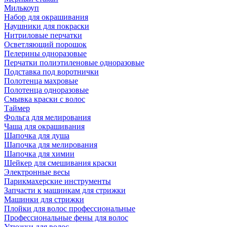
Милькоуп
Набор для окрашивания
Наушники для покраски
Нитриловые перчатки
Осветляющий порошок
Пелерины одноразовые
Перчатки полиэтиленовые одноразовые
Подставка под воротнички
Полотенца махровые
Полотенца одноразовые
Смывка краски с волос
Таймер
Фольга для мелирования
Чаша для окрашивания
Шапочка для душа
Шапочка для мелирования
Шапочка для химии
Шейкер для смешивания краски
Электронные весы
Парикмахерские инструменты
Запчасти к машинкам для стрижки
Машинки для стрижки
Плойки для волос профессиональные
Профессиональные фены для волос
Утюжки для волос