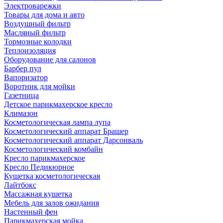
Электроварежки
Товары для дома и авто
Воздушный фильтр
Масляный фильтр
Тормозные колодки
Теплоизоляция
Оборудование для салонов
Барбер пул
Вапоризатор
Воротник для мойки
Газетница
Детское парикмахерское кресло
Климазон
Косметологическая лампа лупа
Косметологический аппарат Брашер
Косметологический аппарат Дарсонваль
Косметологический комбайн
Кресло парикмахерское
Кресло Педикюрное
Кушетка косметологическая
Лайтбокс
Массажная кушетка
Мебель для залов ожидания
Настенный фен
Парикмахерская мойка