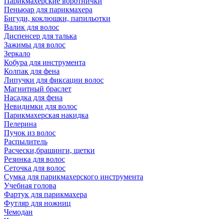
Парикмахерские воротнички
Пеньюар для парикмахера
Бигуди, коклюшки, папильотки
Валик для волос
Диспенсер для талька
Зажимы для волос
Зеркало
Кобура для инструмента
Колпак для фена
Липучки для фиксации волос
Магнитный браслет
Насадка для фена
Невидимки для волос
Парикмахерская накидка
Пелерина
Пучок из волос
Распылитель
Расчески,брашинги, щетки
Резинка для волос
Сеточка для волос
Сумка для парикмахерского инструмента
Учебная голова
Фартук для парикмахера
Футляр для ножниц
Чемодан