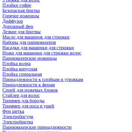
Плойки гофре
Безопасная бритва
Горячие ножницы
Диффузор
Дорожный фен
Лезвие для бритвы
Масло для машинок для стрижки
Наборы для парикмахеров
Насадки для машинки для стрижки
Ножи для машинки для стрижки волос
Парикмахерские ножницы
Плойка волна
Плойка конусная
Плойка спиральная
Принадлежности к плойкам и утюжкам
Принадлежности к фенам
Спрей для ножевых блоков
Стайлер для волос
Триммер для бороды
Триммер для носа и ушей
Фен щетка
Электробигуди
Электробритва
Парикмахерские принадлежности