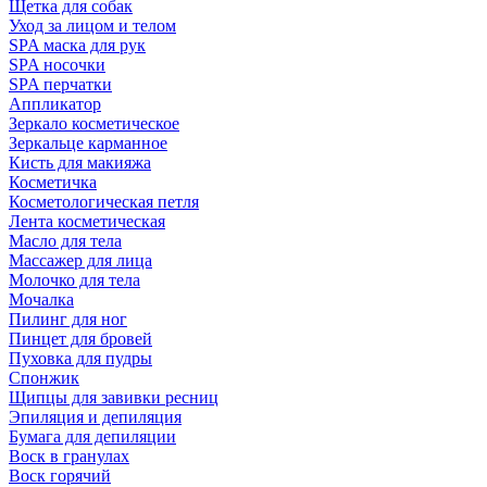
Щетка для собак
Уход за лицом и телом
SPA маска для рук
SPA носочки
SPA перчатки
Аппликатор
Зеркало косметическое
Зеркальце карманное
Кисть для макияжа
Косметичка
Косметологическая петля
Лента косметическая
Масло для тела
Массажер для лица
Молочко для тела
Мочалка
Пилинг для ног
Пинцет для бровей
Пуховка для пудры
Спонжик
Щипцы для завивки ресниц
Эпиляция и депиляция
Бумага для депиляции
Воск в гранулах
Воск горячий