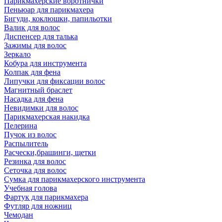
Парикмахерские воротнички
Пеньюар для парикмахера
Бигуди, коклюшки, папильотки
Валик для волос
Диспенсер для талька
Зажимы для волос
Зеркало
Кобура для инструмента
Колпак для фена
Липучки для фиксации волос
Магнитный браслет
Насадка для фена
Невидимки для волос
Парикмахерская накидка
Пелерина
Пучок из волос
Распылитель
Расчески,брашинги, щетки
Резинка для волос
Сеточка для волос
Сумка для парикмахерского инструмента
Учебная голова
Фартук для парикмахера
Футляр для ножниц
Чемодан