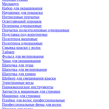
Милькоуп
Набор для окрашивания
Наушники для покраски
Нитриловые перчатки
Осветляющий порошок
Пелерины одноразовые
Перчатки полиэтиленовые одноразовые
Подставка под воротнички
Полотенца махровые
Полотенца одноразовые
Смывка краски с волос
Таймер
Фольга для мелирования
Чаша для окрашивания
Шапочка для душа
Шапочка для мелирования
Шапочка для химии
Шейкер для смешивания краски
Электронные весы
Парикмахерские инструменты
Запчасти к машинкам для стрижки
Машинки для стрижки
Плойки для волос профессиональные
Профессиональные фены для волос
Утюжки для волос