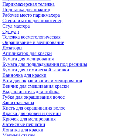
Парикмахерская тележка
Подставка для ножниц
Рабочее место парикмахера
Стерилизатор для полотенец
Стул мастера
Сушуар
Тележка косметологическая
Окрашивание и мелирование
Дозаторы
Аппликатор для краски
Бумага для мелирования
Бумага для подкладывания под ресницы
Бумага для химической завивки
Ванночка для краски
Вата для окрашивания и мелирования
Венчик для смешивания краски
Выдавливатель для тюбика
Губка для окрашивания волос
Защитная чаша
Кисть для окрашивания волос
Краска для бровей и ресниц
Крючок для мелирования
Латексные перчатки
Лопатка для краски
Мерный стакан