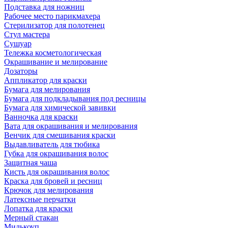
Подставка для ножниц
Рабочее место парикмахера
Стерилизатор для полотенец
Стул мастера
Сушуар
Тележка косметологическая
Окрашивание и мелирование
Дозаторы
Аппликатор для краски
Бумага для мелирования
Бумага для подкладывания под ресницы
Бумага для химической завивки
Ванночка для краски
Вата для окрашивания и мелирования
Венчик для смешивания краски
Выдавливатель для тюбика
Губка для окрашивания волос
Защитная чаша
Кисть для окрашивания волос
Краска для бровей и ресниц
Крючок для мелирования
Латексные перчатки
Лопатка для краски
Мерный стакан
Милькоуп