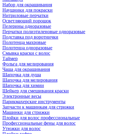
Набор для окрашивания
Наушники для покраски
Нитриловые перчатки
Осветляющий порошок
Пелерины одноразовые
Перчатки полиэтиленовые одноразовые
Подставка под воротнички
Полотенца махровые
Полотенца одноразовые
Смывка краски с волос
Таймер
Фольга для мелирования
Чаша для окрашивания
Шапочка для душа
Шапочка для мелирования
Шапочка для химии
Шейкер для смешивания краски
Электронные весы
Парикмахерские инструменты
Запчасти к машинкам для стрижки
Машинки для стрижки
Плойки для волос профессиональные
Профессиональные фены для волос
Утюжки для волос
Плойки гофре