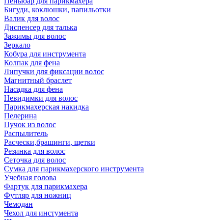
Пеньюар для парикмахера
Бигуди, коклюшки, папильотки
Валик для волос
Диспенсер для талька
Зажимы для волос
Зеркало
Кобура для инструмента
Колпак для фена
Липучки для фиксации волос
Магнитный браслет
Насадка для фена
Невидимки для волос
Парикмахерская накидка
Пелерина
Пучок из волос
Распылитель
Расчески,брашинги, щетки
Резинка для волос
Сеточка для волос
Сумка для парикмахерского инструмента
Учебная голова
Фартук для парикмахера
Футляр для ножниц
Чемодан
Чехол для инстумента