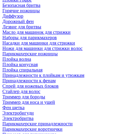
Безопасная бритва
Горячие ножницы
Диффузор
Дорожный фен
Лезвие для бритвы
Масло для машинок для стрижки
Наборы для парикмахеров
Насадки для машинки для стрижки
Ножи для машинки для стрижки волос
Парикмахерские ножницы
Плойка волна
Плойка конусная
Плойка спиральная
Принадлежности к плойкам и утюжкам
Принадлежности к фенам
Спрей для ножевых блоков
Стайлер для волос
Триммер для бороды
Триммер для носа и ушей
Фен щетка
Электробигуди
Электробритва
Парикмахерские принадлежности
Парикмахерские воротнички