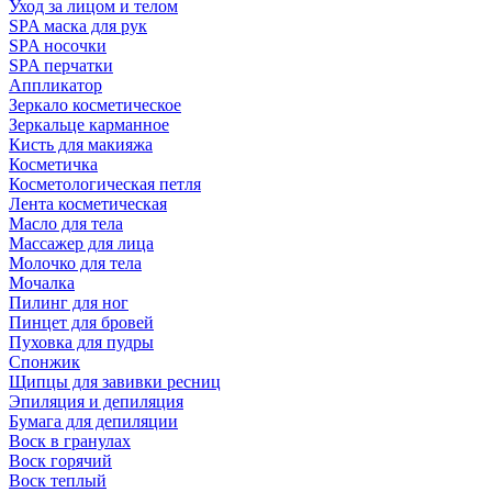
Уход за лицом и телом
SPA маска для рук
SPA носочки
SPA перчатки
Аппликатор
Зеркало косметическое
Зеркальце карманное
Кисть для макияжа
Косметичка
Косметологическая петля
Лента косметическая
Масло для тела
Массажер для лица
Молочко для тела
Мочалка
Пилинг для ног
Пинцет для бровей
Пуховка для пудры
Спонжик
Щипцы для завивки ресниц
Эпиляция и депиляция
Бумага для депиляции
Воск в гранулах
Воск горячий
Воск теплый