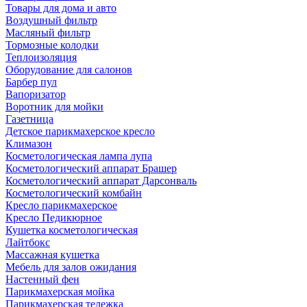
Товары для дома и авто
Воздушный фильтр
Масляный фильтр
Тормозные колодки
Теплоизоляция
Оборудование для салонов
Барбер пул
Вапоризатор
Воротник для мойки
Газетница
Детское парикмахерское кресло
Климазон
Косметологическая лампа лупа
Косметологический аппарат Брашер
Косметологический аппарат Дарсонваль
Косметологический комбайн
Кресло парикмахерское
Кресло Педикюрное
Кушетка косметологическая
Лайтбокс
Массажная кушетка
Мебель для залов ожидания
Настенный фен
Парикмахерская мойка
Парикмахерская тележка