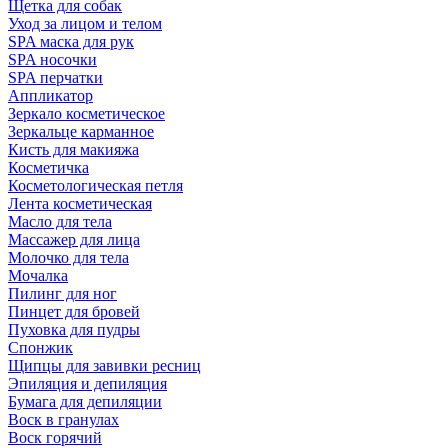
Щетка для собак
Уход за лицом и телом
SPA маска для рук
SPA носочки
SPA перчатки
Аппликатор
Зеркало косметическое
Зеркальце карманное
Кисть для макияжа
Косметичка
Косметологическая петля
Лента косметическая
Масло для тела
Массажер для лица
Молочко для тела
Мочалка
Пилинг для ног
Пинцет для бровей
Пуховка для пудры
Спонжик
Щипцы для завивки ресниц
Эпиляция и депиляция
Бумага для депиляции
Воск в гранулах
Воск горячий