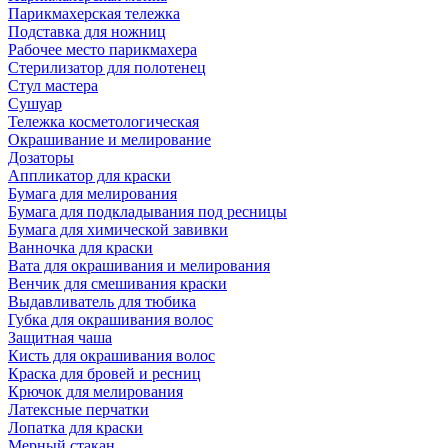
Парикмахерская тележка
Подставка для ножниц
Рабочее место парикмахера
Стерилизатор для полотенец
Стул мастера
Сушуар
Тележка косметологическая
Окрашивание и мелирование
Дозаторы
Аппликатор для краски
Бумага для мелирования
Бумага для подкладывания под ресницы
Бумага для химической завивки
Ванночка для краски
Вата для окрашивания и мелирования
Венчик для смешивания краски
Выдавливатель для тюбика
Губка для окрашивания волос
Защитная чаша
Кисть для окрашивания волос
Краска для бровей и ресниц
Крючок для мелирования
Латексные перчатки
Лопатка для краски
Мерный стакан