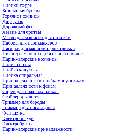
Плойки гофре
Безопасная бритва
Горячие ножницы
Диффузор
Дорожный фен
Лезвие для бритвы
Масло для машинок для стрижки
Наборы для парикмахеров
Насадки для машинки для стрижки
Ножи для машинки для стрижки волос
Парикмахерские ножницы
Плойка волна
Плойка конусная
Плойка спиральная
Принадлежности к плойкам и утюжкам
Принадлежности к фенам
Спрей для ножевых блоков
Стайлер для волос
Триммер для бороды
Триммер для носа и ушей
Фен щетка
Электробигуди
Электробритва
Парикмахерские принадлежности