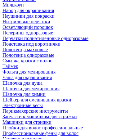
Милькоуп
Набор для окрашивания
Наушники для покраски
Нитриловые перчатки
Осветляющий порошок
Пелерины одноразовые
Перчатки полиэтиленовые одноразовые
Подставка под воротнички
Полотенца махровые
Полотенца одноразовые
Смывка краски с волос
Таймер
Фольга для мелирования
Чаша для окрашивания
Шапочка для душа
Шапочка для мелирования
Шапочка для химии
Шейкер для смешивания краски
Электронные весы
Парикмахерские инструменты
Запчасти к машинкам для стрижки
Машинки для стрижки
Плойки для волос профессиональные
Профессиональные фены для волос
Утюжки для волос