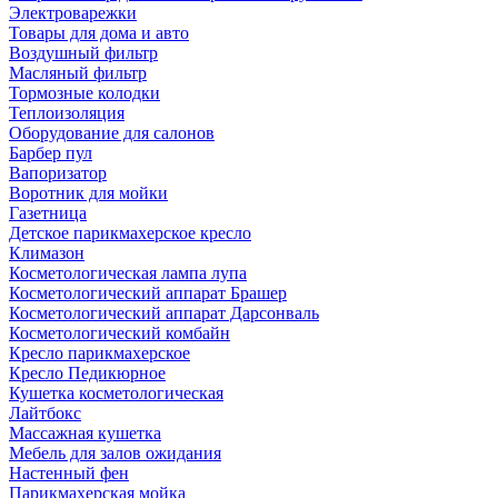
Электроварежки
Товары для дома и авто
Воздушный фильтр
Масляный фильтр
Тормозные колодки
Теплоизоляция
Оборудование для салонов
Барбер пул
Вапоризатор
Воротник для мойки
Газетница
Детское парикмахерское кресло
Климазон
Косметологическая лампа лупа
Косметологический аппарат Брашер
Косметологический аппарат Дарсонваль
Косметологический комбайн
Кресло парикмахерское
Кресло Педикюрное
Кушетка косметологическая
Лайтбокс
Массажная кушетка
Мебель для залов ожидания
Настенный фен
Парикмахерская мойка