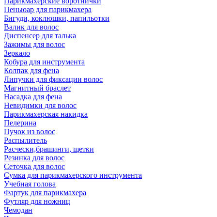
Парикмахерские воротнички
Пеньюар для парикмахера
Бигуди, коклюшки, папильотки
Валик для волос
Диспенсер для талька
Зажимы для волос
Зеркало
Кобура для инструмента
Колпак для фена
Липучки для фиксации волос
Магнитный браслет
Насадка для фена
Невидимки для волос
Парикмахерская накидка
Пелерина
Пучок из волос
Распылитель
Расчески,брашинги, щетки
Резинка для волос
Сеточка для волос
Сумка для парикмахерского инструмента
Учебная голова
Фартук для парикмахера
Футляр для ножниц
Чемодан